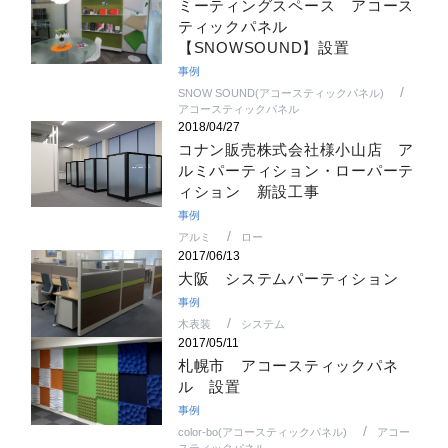
ミーティングスペース アコース
ティックパネル
【SNOWSOUND】設置
事例
SNOW SOUND(アコースティックパネル)
アコースティックパネル
2018/04/27
コナン販売株式会社様小山店 ア
ルミパーティション・ローパーテ
ィション 新設工事
事例
アルミ
ロー
2017/06/13
大阪 システムパーティション
事例
木表装
システム
2017/05/11
札幌市 アコースティックパネ
ル 設置
事例
color-bo(アコースティックパネル)
アコー