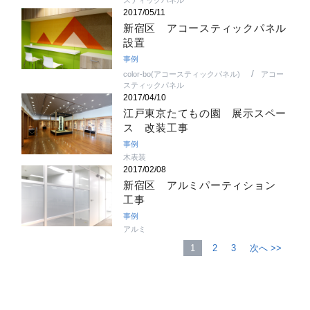
スティックパネル
2017/05/11
新宿区 アコースティックパネル
設置
事例
color-bo(アコースティックパネル)
アコー
スティックパネル
2017/04/10
江戸東京たてもの園 展示スペー
ス 改装工事
事例
木表装
2017/02/08
新宿区 アルミパーティション
工事
事例
アルミ
1
2
3
次へ >>